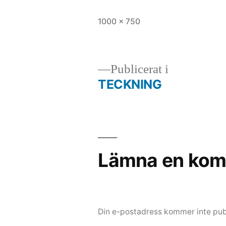
Full
1000 × 750
storlek
Publicerat i
TECKNING
Inläggsnavigering
Lämna en kom
Din e-postadress kommer inte pub