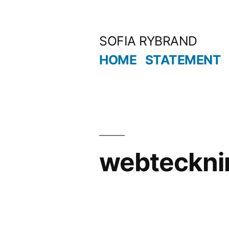
Hoppa
till
SOFIA RYBRAND
innehåll
HOME
STATEMENT
webteckni