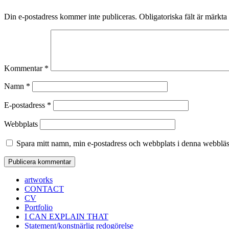
Din e-postadress kommer inte publiceras.
Obligatoriska fält är märkta
Kommentar
*
Namn
*
E-postadress
*
Webbplats
Spara mitt namn, min e-postadress och webbplats i denna webbläsa
artworks
CONTACT
CV
Portfolio
I CAN EXPLAIN THAT
Statement/konstnärlig redogörelse