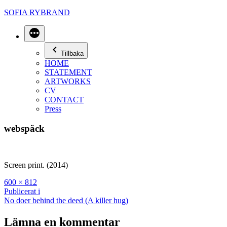
Hoppa
SOFIA RYBRAND
till
innehåll
Mer
Tillbaka
HOME
STATEMENT
ARTWORKS
CV
CONTACT
Press
webspäck
Screen print. (2014)
Full
600 × 812
storlek
Inläggsnavigering
Publicerat i
No doer behind the deed (A killer hug)
Lämna en kommentar