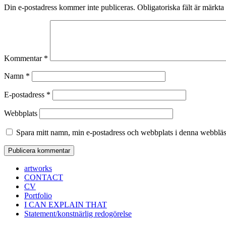
Din e-postadress kommer inte publiceras.
Obligatoriska fält är märkta
Kommentar
*
Namn
*
E-postadress
*
Webbplats
Spara mitt namn, min e-postadress och webbplats i denna webbläsa
artworks
CONTACT
CV
Portfolio
I CAN EXPLAIN THAT
Statement/konstnärlig redogörelse