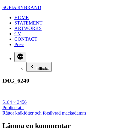
Hoppa
SOFIA RYBRAND
till
HOME
innehåll
STATEMENT
ARTWORKS
CV
CONTACT
Press
Mer
Tillbaka
IMG_6240
Full
5184 × 3456
storlek
Inläggsnavigering
Publicerat i
Råttor kråkfötter och försilvrad mackadamm
Lämna en kommentar