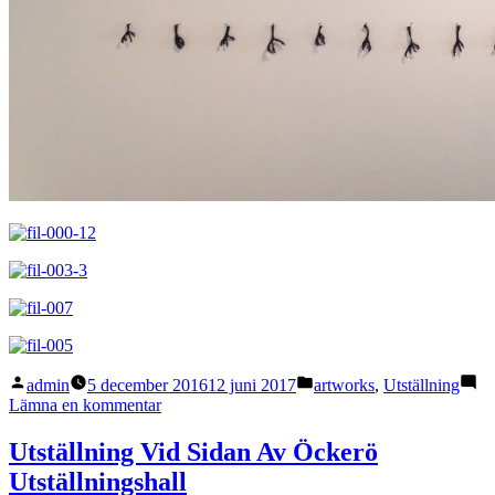
Publicerat
Publicerat
admin
5 december 2016
12 juni 2017
artworks
,
Utställning
av
i
till
Lämna en kommentar
Vid
Sidan
Utställning Vid Sidan Av Öckerö
Av
Utställningshall
–