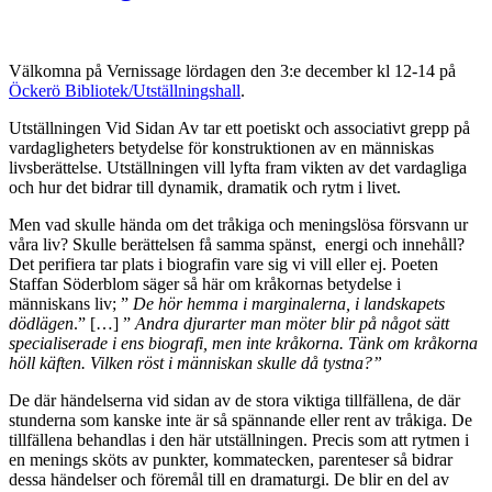
bilder
Välkomna på Vernissage lördagen den 3:e december kl 12-14 på
Öckerö Bibliotek/Utställningshall
.
Utställningen Vid Sidan Av tar ett poetiskt och associativt grepp på
vardagligheters betydelse för konstruktionen av en människas
livsberättelse. Utställningen vill lyfta fram vikten av det vardagliga
och hur det bidrar till dynamik, dramatik och rytm i livet.
Men vad skulle hända om det tråkiga och meningslösa försvann ur
våra liv? Skulle berättelsen få samma spänst, energi och innehåll?
Det perifiera tar plats i biografin vare sig vi vill eller ej. Poeten
Staffan Söderblom säger så här om kråkornas betydelse i
människans liv; ”
De hör hemma i marginalerna, i landskapets
dödlägen
.” […] ”
Andra djurarter man möter blir på något sätt
specialiserade i ens biografi, men inte kråkorna. Tänk om kråkorna
höll käften. Vilken röst i människan skulle då tystna?”
De där händelserna vid sidan av de stora viktiga tillfällena, de där
stunderna som kanske inte är så spännande eller rent av tråkiga. De
tillfällena behandlas i den här utställningen. Precis som att rytmen i
en menings sköts av punkter, kommatecken, parenteser så bidrar
dessa händelser och föremål till en dramaturgi. De blir en del av