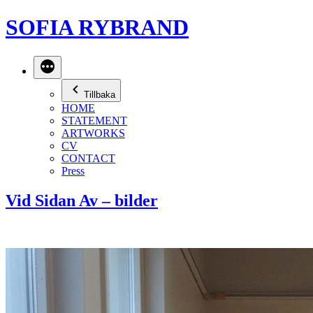
Hoppa
SOFIA RYBRAND
till
innehåll
Mer
Tillbaka
HOME
STATEMENT
ARTWORKS
CV
CONTACT
Press
Vid Sidan Av – bilder