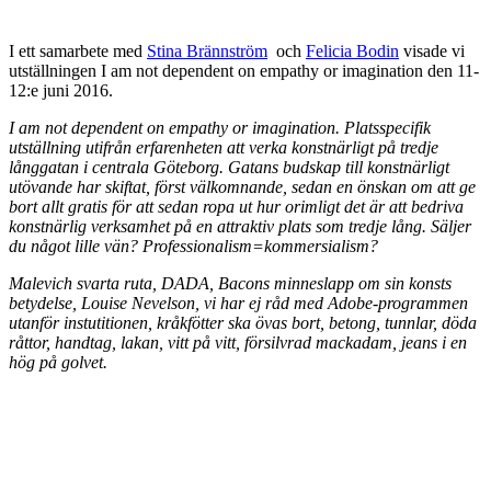
I ett samarbete med
Stina Brännström
och
Felicia Bodin
visade vi
utställningen I am not dependent on empathy or imagination den 11-
12:e juni 2016.
I am not dependent on empathy or imagination. Platsspecifik
utställning utifrån erfarenheten att verka konstnärligt på tredje
långgatan i centrala Göteborg. Gatans budskap till konstnärligt
utövande har skiftat, först välkomnande, sedan en önskan om att ge
bort allt gratis för att sedan ropa ut hur orimligt det är att bedriva
konstnärlig verksamhet på en attraktiv plats som tredje lång. Säljer
du något lille vän? Professionalism=kommersial
ism?
Malevich svarta ruta, DADA, Bacons minneslapp om sin konsts
betydelse, Louise Nevelson, vi har ej råd med Adobe-programmen
utanför instutitionen, kråkfötter ska övas bort, betong, tunnlar, döda
råttor, handtag, lakan, vitt på vitt, försilvrad mackadam, jeans i en
hög på golvet.