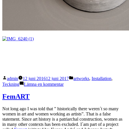
Publicerat
Publicerat
admin
12 juni 2016
12 juni 2017
artworks
,
Installation
,
av
i
till
Teckning
Lämna en kommentar
Råttor
kråkfötter
FemART
och
försilvrad
Not long ago I was told that ” historically there weren´t so many
mackadamm
women in art and women working as artists”. That is a false
statement. Since art history is a patriarchal construction, women as
in many other contexts has been excluded. I´am part of a project