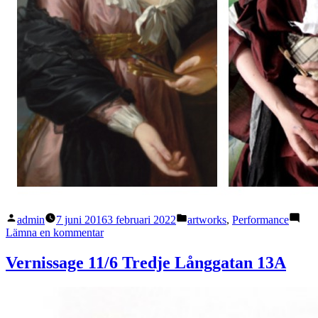
Publicerat
Publicerat
admin
7 juni 2016
3 februari 2022
artworks
,
Performance
av
i
till
Lämna en kommentar
FemART
Vernissage 11/6 Tredje Långgatan 13A