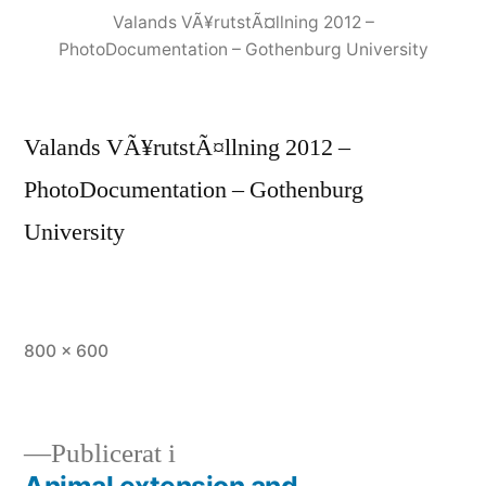
Valands VÃ¥rutstÃ¤llning 2012 –
PhotoDocumentation – Gothenburg University
Valands VÃ¥rutstÃ¤llning 2012 –
PhotoDocumentation – Gothenburg
University
Full
800 × 600
storlek
Publicerat i
Animal extension and