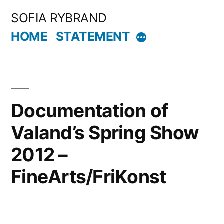
Hoppa
SOFIA RYBRAND
till
HOME
STATEMENT
Mer
innehåll
Documentation of
Valand’s Spring Show
2012 –
FineArts/FriKonst