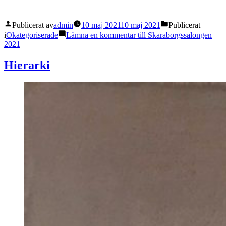
Publicerat av
admin
10 maj 2021
10 maj 2021
Publicerat
i
Okategoriserade
Lämna en kommentar
till Skaraborgssalongen
2021
Hierarki