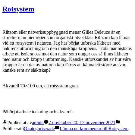
Rotsystem
Rihzom eller nätverksuppbyggnad menar Gilles Deleuze är en
struktur utan hierarkier som organiskt utvecklas. Rihzom kan liknas
vid ett rotsystem i naturen. Jag har börjat utforska likheter med
naturens utformning och den mänskliga kroppens. Trots människans
arbete att isolera oss mot den natur som omger oss så finns likheter
med natur och kropp i utformning. Kanske utforskandet av hur våra
kroppar är en del av naturen kan få oss att känna ett större ansvar,
kanske rent av släktskap?
Akvarell 70×100 cm, ett rotsystem gran.
Påbörjat arbete teckning och akvarell.
Publicerat av
admin
7 november 2021
7 november 2021
Publicerat i
Okategoriserade
Lämna en kommentar
till Rotsystem