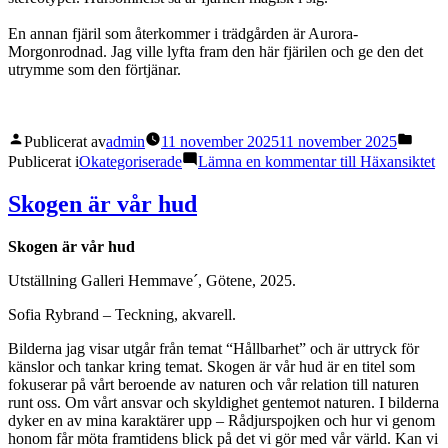
En annan fjäril som återkommer i trädgården är Aurora-
Morgonrodnad. Jag ville lyfta fram den här fjärilen och ge den det
utrymme som den förtjänar.
Publicerat av
admin
11 november 2025
11 november 2025
Publicerat i
Okategoriserade
Lämna en kommentar
till Häxansiktet
Skogen är vår hud
Skogen är vår hud
Utställning Galleri Hemmave´, Götene, 2025.
Sofia Rybrand – Teckning, akvarell.
Bilderna jag visar utgår från temat “Hållbarhet” och är uttryck för
känslor och tankar kring temat. Skogen är vår hud är en titel som
fokuserar på vårt beroende av naturen och vår relation till naturen
runt oss. Om vårt ansvar och skyldighet gentemot naturen. I bilderna
dyker en av mina karaktärer upp – Rådjurspojken och hur vi genom
honom får möta framtidens blick på det vi gör med vår värld. Kan vi