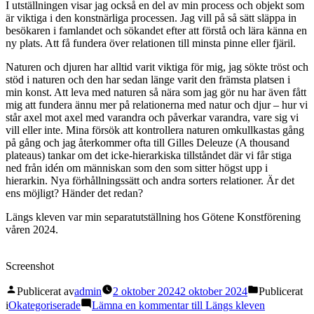
I utställningen visar jag också en del av min process och objekt som
är viktiga i den konstnärliga processen. Jag vill på så sätt släppa in
besökaren i famlandet och sökandet efter att förstå och lära känna en
ny plats. Att få fundera över relationen till minsta pinne eller fjäril.
Naturen och djuren har alltid varit viktiga för mig, jag sökte tröst och
stöd i naturen och den har sedan länge varit den främsta platsen i
min konst. Att leva med naturen så nära som jag gör nu har även fått
mig att fundera ännu mer på relationerna med natur och djur – hur vi
står axel mot axel med varandra och påverkar varandra, vare sig vi
vill eller inte. Mina försök att kontrollera naturen omkullkastas gång
på gång och jag återkommer ofta till Gilles Deleuze (A thousand
plateaus) tankar om det icke-hierarkiska tillståndet där vi får stiga
ned från idén om människan som den som sitter högst upp i
hierarkin. Nya förhållningssätt och andra sorters relationer. Är det
ens möjligt? Händer det redan?
Längs kleven var min separatutställning hos Götene Konstförening
våren 2024.
Screenshot
Publicerat av
admin
2 oktober 2024
2 oktober 2024
Publicerat
i
Okategoriserade
Lämna en kommentar
till Längs kleven