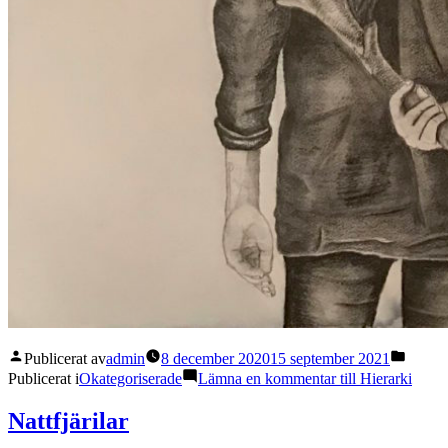
Publicerat av
admin
8 december 2020
15 september 2021
Publicerat i
Okategoriserade
Lämna en kommentar
till Hierarki
Nattfjärilar