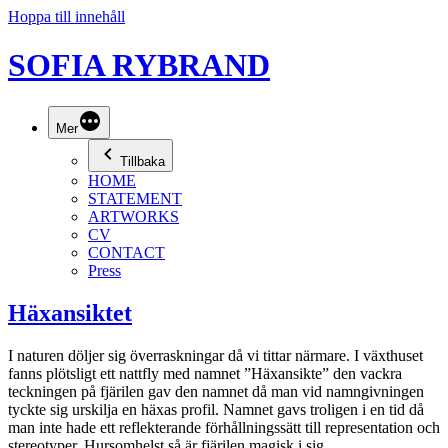
Hoppa till innehåll
SOFIA RYBRAND
Mer
Tillbaka
HOME
STATEMENT
ARTWORKS
CV
CONTACT
Press
Häxansiktet
I naturen döljer sig överraskningar då vi tittar närmare. I växthuset
fanns plötsligt ett nattfly med namnet ”Häxansikte” den vackra
teckningen på fjärilen gav den namnet då man vid namngivningen
tyckte sig urskilja en häxas profil. Namnet gavs troligen i en tid då
man inte hade ett reflekterande förhållningssätt till representation och
stereotyper. Hursomhelst så är fjärilen magisk i sig.