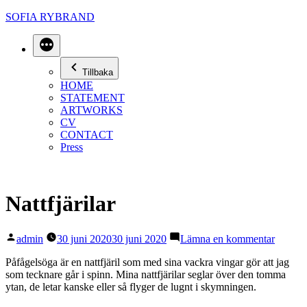
Hoppa
SOFIA RYBRAND
till
innehåll
Mer
Tillbaka
HOME
STATEMENT
ARTWORKS
CV
CONTACT
Press
Nattfjärilar
Publicerat
till
admin
30 juni 2020
30 juni 2020
Lämna en kommentar
av
Nattfjär
Påfågelsöga är en nattfjäril som med sina vackra vingar gör att jag
som tecknare går i spinn. Mina nattfjärilar seglar över den tomma
ytan, de letar kanske eller så flyger de lugnt i skymningen.