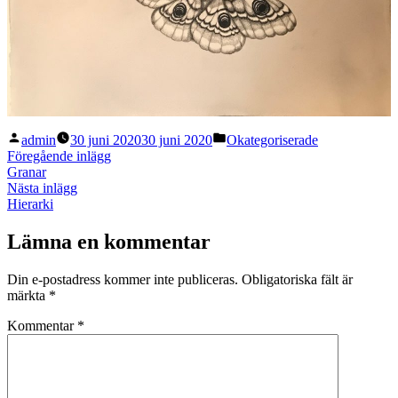
Publicerat
Publicerat
admin
30 juni 2020
30 juni 2020
Okategoriserade
av
i
Inläggsnavigering
Föregående
Föregående inlägg
inlägg:
Granar
Nästa
Nästa inlägg
inlägg:
Hierarki
Lämna en kommentar
Din e-postadress kommer inte publiceras.
Obligatoriska fält är
märkta
*
Kommentar
*