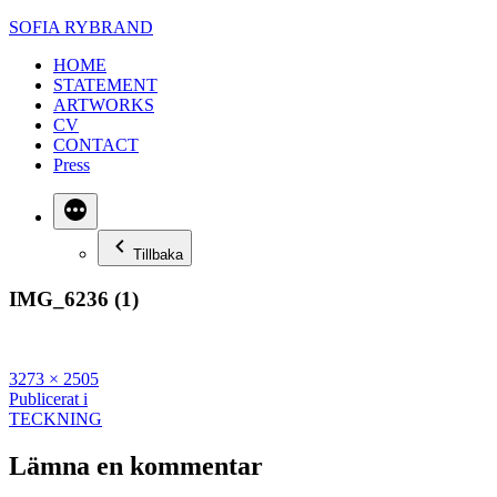
Hoppa
SOFIA RYBRAND
till
HOME
innehåll
STATEMENT
ARTWORKS
CV
CONTACT
Press
Mer
Tillbaka
IMG_6236 (1)
Full
3273 × 2505
storlek
Inläggsnavigering
Publicerat i
TECKNING
Lämna en kommentar