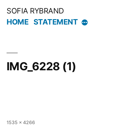
Hoppa
SOFIA RYBRAND
till
HOME
STATEMENT
Mer
innehåll
IMG_6228 (1)
Full
1535 × 4266
storlek