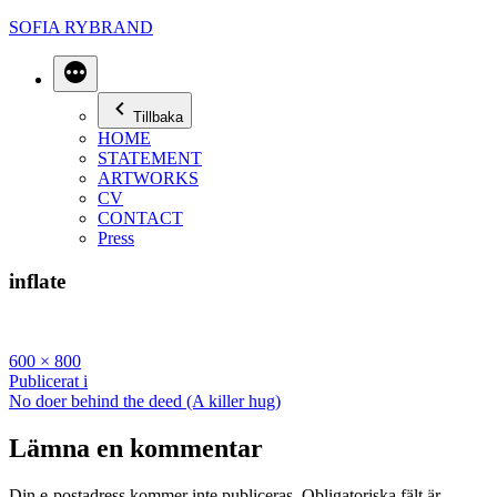
Hoppa
SOFIA RYBRAND
till
innehåll
Mer
Tillbaka
HOME
STATEMENT
ARTWORKS
CV
CONTACT
Press
inflate
Full
600 × 800
storlek
Inläggsnavigering
Publicerat i
No doer behind the deed (A killer hug)
Lämna en kommentar
Din e-postadress kommer inte publiceras.
Obligatoriska fält är