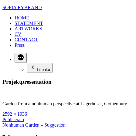
Hoppa
SOFIA RYBRAND
till
HOME
innehåll
STATEMENT
ARTWORKS
CV
CONTACT
Press
Mer
Tillbaka
Projektpresentation
Garden from a nonhuman perspective at Lagerhuset, Gothenburg.
Full
2592 × 1936
storlek
Inläggsnavigering
Publicerat i
Nonhuman Garden – Suggestion