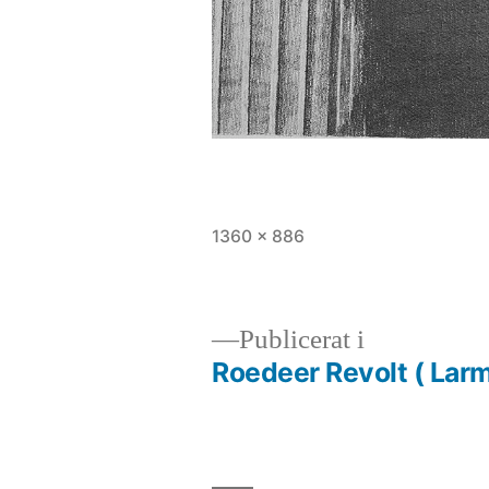
Full
1360 × 886
storlek
Publicerat i
Roedeer Revolt ( Lar
Inläggsnavigering