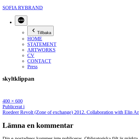
Hoppa
SOFIA RYBRAND
till
innehåll
Mer
Tillbaka
HOME
STATEMENT
ARTWORKS
CV
CONTACT
Press
skyltklippan
Full
400 × 600
storlek
Inläggsnavigering
Publicerat i
Roedeer Revolt (Zone of exchange) 2012. Collaboration with Elin Ar
Lämna en kommentar
Din e-postadress kommer inte publiceras.
Obligatoriska fält är märkta