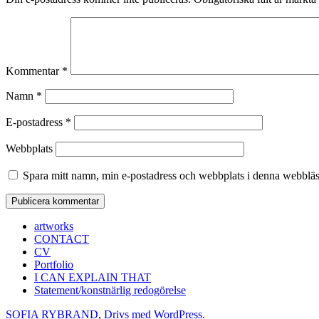
Kommentar
*
Namn
*
E-postadress
*
Webbplats
Spara mitt namn, min e-postadress och webbplats i denna webbläsa
artworks
CONTACT
CV
Portfolio
I CAN EXPLAIN THAT
Statement/konstnärlig redogörelse
SOFIA RYBRAND
,
Drivs med WordPress.