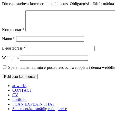
Din e-postadress kommer inte publiceras.
Obligatoriska fält är märkta
Kommentar
*
Namn
*
E-postadress
*
Webbplats
Spara mitt namn, min e-postadress och webbplats i denna webbläsa
artworks
CONTACT
CV
Portfolio
I CAN EXPLAIN THAT
Statement/konstnärlig redogörelse