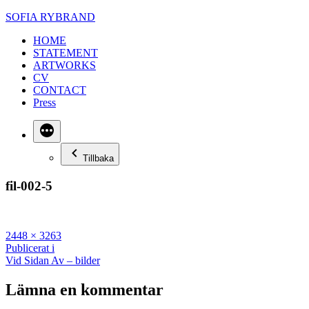
Hoppa
SOFIA RYBRAND
till
HOME
innehåll
STATEMENT
ARTWORKS
CV
CONTACT
Press
Mer
Tillbaka
fil-002-5
Full
2448 × 3263
storlek
Inläggsnavigering
Publicerat i
Vid Sidan Av – bilder
Lämna en kommentar