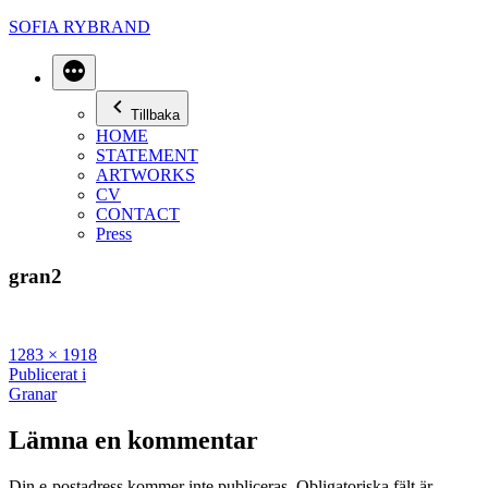
Hoppa
SOFIA RYBRAND
till
innehåll
Mer
Tillbaka
HOME
STATEMENT
ARTWORKS
CV
CONTACT
Press
gran2
Full
1283 × 1918
storlek
Inläggsnavigering
Publicerat i
Granar
Lämna en kommentar
Din e-postadress kommer inte publiceras.
Obligatoriska fält är